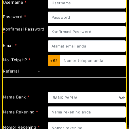
Username
*
Password
*
Konfirmasi Password
*
Email
*
No. Telp/HP
*
+62
Referral
-
Pengaturan Bank
Nama Bank
*
Nama Rekening
*
Nomor Rekening
*