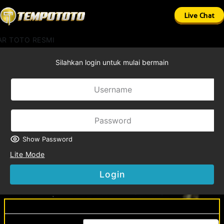
Live Chat
R TOTO RESMI
Silahkan login untuk mulai bermain
Show Password
Lite Mode
Login
Register